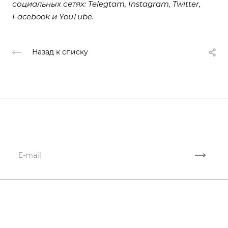
социальных сетях:
Telegtam
,
Instagram
,
Twitter
,
Facebook
и
YouT
ube
.
Назад к списку
Подписывайтесь
на новости и акции
Компания
Проекты
О компании