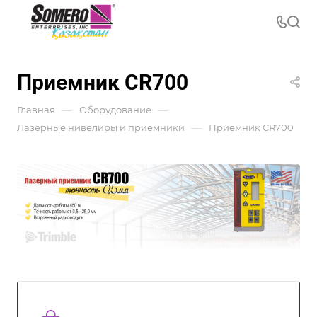
Приемник CR700
—
—
Главная
Оборудование
—
Лазерные нивелиры и приемники
Приемник CR700