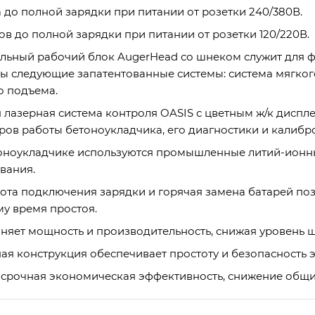
а до полной зарядки при питании от розетки 240/380В.
сов до полной зарядки при питании от розетки 120/220В.
льный рабочий блок AugerHead со шнеком служит для ф
ы следующие запатентованные системы: система мягкого
о подъема.
 лазерная система контроля OASIS с цветным ж/к диспл
ров работы бетоноукладчика, его диагностики и калибр
оноукладчике используются промышленные литий-ионны
вания.
ота подключения зарядки и горячая замена батарей поз
у время простоя.
няет мощность и производительность, снижая уровень ш
ая конструкция обеспечивает простоту и безопасность 
срочная экономическая эффективность, снижение общи