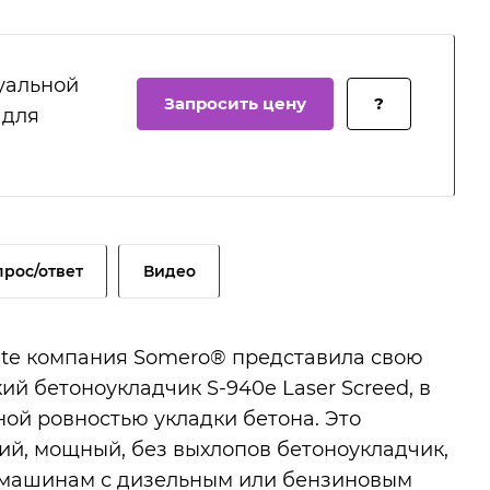
уальной
Запросить цену
?
 для
прос/ответ
Видео
rete компания Somero® представила свою
й бетоноукладчик S-940e Laser Screed, в
ой ровностью укладки бетона. Это
й, мощный, без выхлопов бетоноукладчик,
 машинам с дизельным или бензиновым