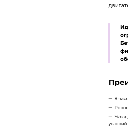
двигат
Ид
ог
Бе
фи
об
Пре
8 час
Ровно
Уклад
условий 