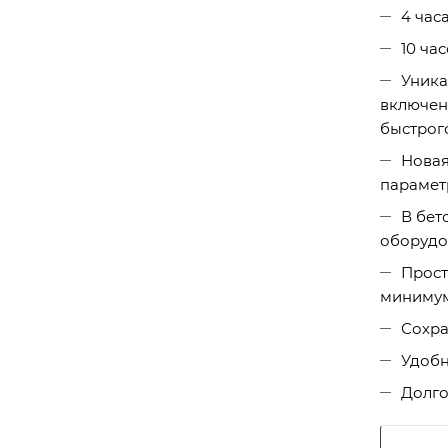
4 час
10 ча
Уника
включен
быстрог
Новая
парамет
В бет
оборудо
Прост
минимум
Сохра
Удобн
Долго