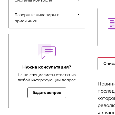
Системы контроля
Лазерные нивелиры и
приемники
Опис
Нужна консультация?
Наши специалисты ответят на
любой интересующий вопрос
Новинк
послед
Задать вопрос
которо
револю
являющ