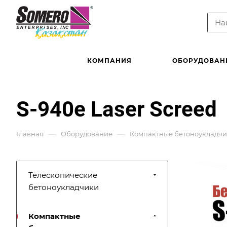
КОМПАНИЯ
ОБОРУДОВАН
S-940e Laser Screed
—
—
Главная
Оборудование
Компактные бетоноукладч
Телескопические
бетоноукладчики
Компактные