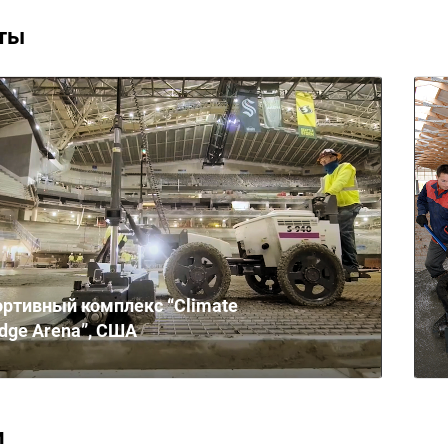
ты
ртивный комплекс “Climate
dge Arena”, США
и