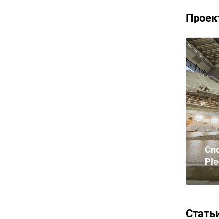
Проек
Спо
Ple
Стать