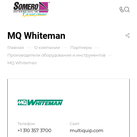
MQ Whiteman
—
—
—
Главная
О компании
Партнеры
—
Производители оборудования и инструментов
MQ Whiteman
Телефон
Сайт
+1 310 357 3700
multiquip.com