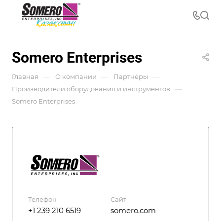
Somero Enterprises
—
—
—
Главная
О компании
Партнеры
—
Производители оборудования и инструментов
Somero Enterprises
Телефон
Сайт
+1 239 210 6519
somero.com