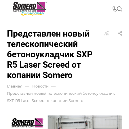
Представлен новый
телескопический
бетоноукладчик SXP
R5 Laser Screed от
копании Somero
—
—
Главная
Новости
Представлен новый телескопический бетоноукладчик
SXP R5 Laser Screed от копании Somero