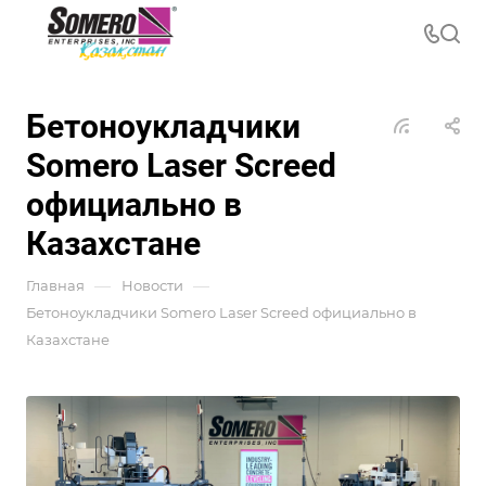
Бетоноукладчики
Somero Laser Screed
официально в
Казахстане
—
—
Главная
Новости
Бетоноукладчики Somero Laser Screed официально в
Казахстане